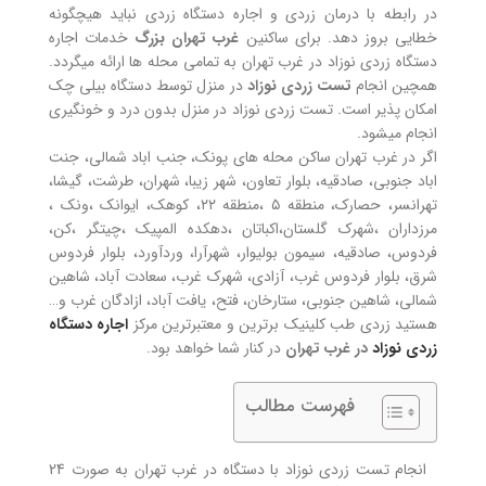
در رابطه با درمان زردی و اجاره دستگاه زردی نباید هیچگونه
خطایی بروز دهد.
برای ساکنین
غرب تهران بزرگ
خدمات اجاره
دستگاه زردی نوزاد در غرب تهران به تمامی محله ها ارائه میگردد.
همچین انجام
تست زردی نوزاد
در منزل توسط دستگاه بیلی چک
امکان پذیر است. تست زردی نوزاد در منزل بدون درد و خونگیری
انجام میشود.
اگر در غرب تهران ساکن محله های پونک، جنب اباد شمالی، جنت
اباد جنوبی، صادقیه، بلوار تعاون، شهر زیبا، شهران، طرشت، گیشا،
تهرانسر، حصارک، منطقه ۵ ،منطقه ۲۲، کوهک، ایوانک ،ونک ،
مرزداران ،شهرک گلستان،اکباتان ،دهکده المپیک ،چیتگر ،کن،
فردوس، صادقیه، سیمون بولیوار، شهرآرا، وردآورد، بلوار فردوس
شرق، بلوار فردوس غرب، آزادی، شهرک غرب، سعادت آباد، شاهین
شمالی، شاهین جنوبی، ستارخان، فتح، یافت آباد، ازادگان غرب و…
هستید زردی طب کلینیک برترین و معتبرترین مرکز
اجاره دستگاه
زردی نوزاد
در غرب تهران
در کنار شما خواهد بود.
فهرست مطالب
انجام تست زردی نوزاد با دستگاه در غرب تهران به صورت 24